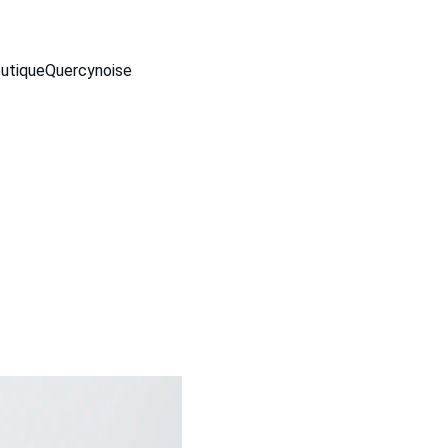
utique
Quercynoise